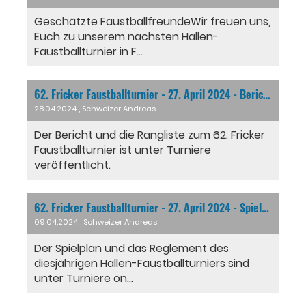
Geschätzte FaustballfreundeWir freuen uns,
Euch zu unserem nächsten Hallen-
Faustballturnier in F...
62. Fricker Faustballturnier - 27. April 2024 - Bericht und Rangliste
28.04.2024
, Schweizer Andreas
Der Bericht und die Rangliste zum 62. Fricker
Faustballturnier ist unter Turniere
veröffentlicht.
62. Fricker Faustballturnier - 27. April 2024 - Spielplan
09.04.2024
, Schweizer Andreas
Der Spielplan und das Reglement des
diesjährigen Hallen-Faustballturniers sind
unter Turniere on...