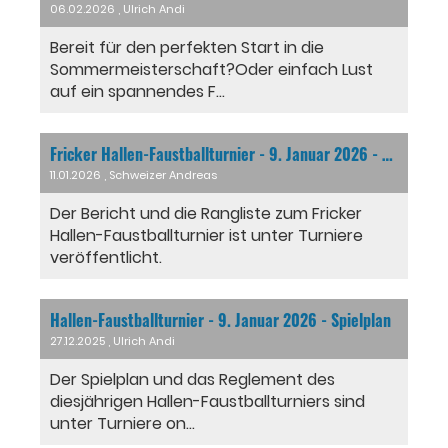
06.02.2026
, Ulrich Andi
Bereit für den perfekten Start in die
Sommermeisterschaft?Oder einfach Lust
auf ein spannendes F...
Fricker Hallen-Faustballturnier - 9. Januar 2026 - Bericht und Rangliste
11.01.2026
, Schweizer Andreas
Der Bericht und die Rangliste zum Fricker
Hallen-Faustballturnier ist unter Turniere
veröffentlicht.
Hallen-Faustballturnier - 9. Januar 2026 - Spielplan
27.12.2025
, Ulrich Andi
Der Spielplan und das Reglement des
diesjährigen Hallen-Faustballturniers sind
unter Turniere on...