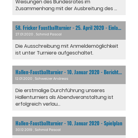
Weisungen des Bundesrates im
Zusammenhang mit der Ausbreitung des ...
58. Fricker Faustballturnier - 25. April 2020 - Einladung
27.01.2020
, Schmid Pascal
Die Ausschreibung mit Anmeldemöglichkeit
ist unter Turniere aufgeschaltet.
Hallen-Faustballturnier - 10. Januar 2020 - Bericht und Rangliste
12.01.2020
, Schweizer Andreas
Die erstmalige Durchführung unseres
Hallenturniers als Abendveranstaltung ist
erfolgreich verlau...
Hallen-Faustballturnier - 10. Januar 2020 - Spielplan
30.12.2019
, Schmid Pascal