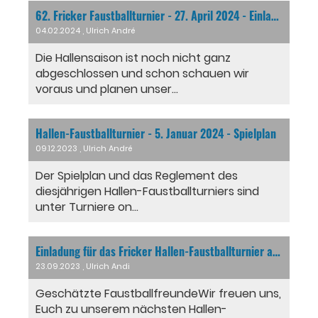
62. Fricker Faustballturnier - 27. April 2024 - Einladung
04.02.2024
, Ulrich André
Die Hallensaison ist noch nicht ganz
abgeschlossen und schon schauen wir
voraus und planen unser...
Hallen-Faustballturnier - 5. Januar 2024 - Spielplan
09.12.2023
, Ulrich André
Der Spielplan und das Reglement des
diesjährigen Hallen-Faustballturniers sind
unter Turniere on...
Einladung für das Fricker Hallen-Faustballturnier am Freitag, 5. Januar 2024
23.09.2023
, Ulrich Andi
Geschätzte FaustballfreundeWir freuen uns,
Euch zu unserem nächsten Hallen-