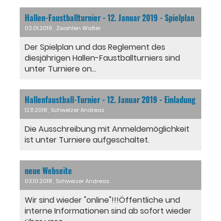
Hallen-Faustballturnier - 12. Januar 2019 - Spielplan
02.01.2019
, Zwahlen Walter
Der Spielplan und das Reglement des
diesjährigen Hallen-Faustballturniers sind
unter Turniere on...
Hallenfaustball-Turnier - 12. Januar 2019 - Einladung
12.11.2018
, Schweizer Andreas
Die Ausschreibung mit Anmeldemöglichkeit
ist unter Turniere aufgeschaltet.
neue Webseite
03.10.2018
, Schweizer Andreas
Wir sind wieder "online"!!!Öffentliche und
interne Informationen sind ab sofort wieder